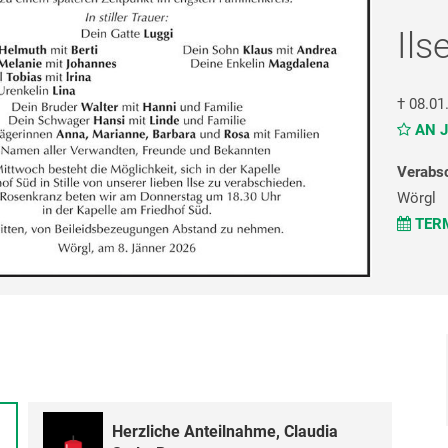
Ils
†
08.01
AN J
Verabs
Wörgl
TERM
Herzliche Anteilnahme, Claudia