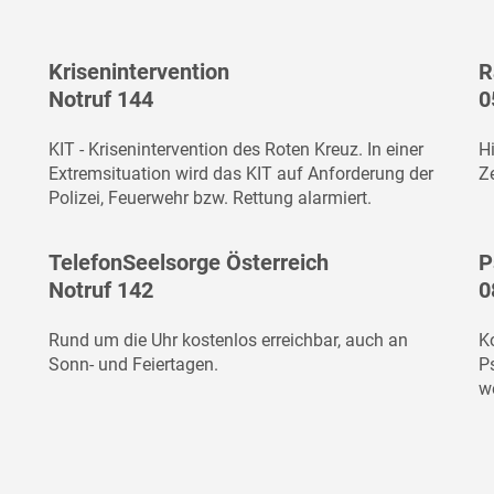
Krisenintervention
R
Notruf 144
0
KIT - Krisenintervention des Roten Kreuz. In einer
H
Extremsituation wird das KIT auf Anforderung der
Ze
Polizei, Feuerwehr bzw. Rettung alarmiert.
TelefonSeelsorge Österreich
P
Notruf 142
0
Rund um die Uhr kostenlos erreichbar, auch an
K
Sonn- und Feiertagen.
P
w